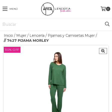
MENÚ
0
Inicio
/
Mujer
/
Lencería
/
Pijamas y Camisetas Mujer
/
// 7427 PIJAMA MORLEY
30
%
OFF