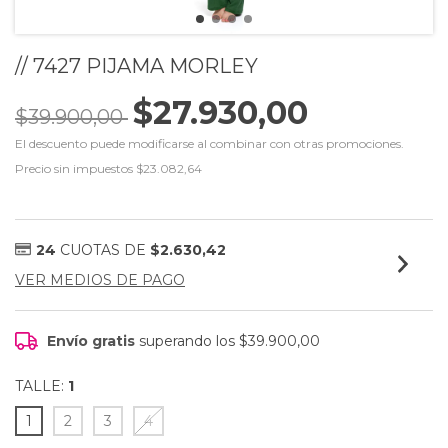
// 7427 PIJAMA MORLEY
$27.930,00
$39.900,00
El descuento puede modificarse al combinar con otras promociones.
Precio sin impuestos
$23.082,64
24
CUOTAS DE
$2.630,42
VER MEDIOS DE PAGO
Envío gratis
superando los
$39.900,00
TALLE:
1
1
2
3
4