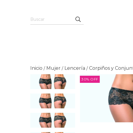
Inicio
Mujer
Lencería
Corpiños y Conjun
/
/
/
30
%
OFF