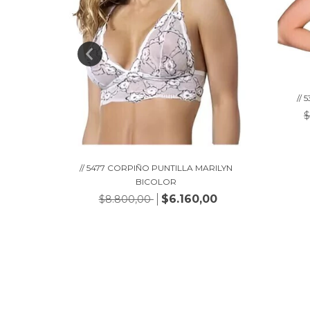
//
$
// 5477 CORPIÑO PUNTILLA MARILYN
SPALDA
BICOLOR
00
$6.160,00
$8.800,00