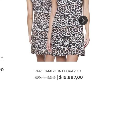
DO
// 5
20
$
7443 CAMISOLIN LEOPARDO
$19.887,00
$28.410,00