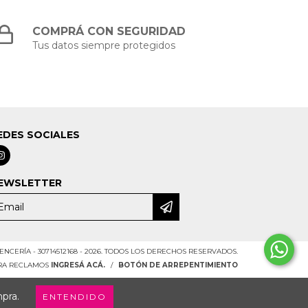
COMPRÁ CON SEGURIDAD
Tus datos siempre protegidos
EDES SOCIALES
EWSLETTER
NCERÍA - 30714512168 - 2026. TODOS LOS DERECHOS RESERVADOS.
ARA RECLAMOS
INGRESÁ ACÁ.
/
BOTÓN DE ARREPENTIMIENTO
mpra.
ENTENDIDO