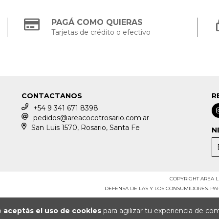
PAGÁ COMO QUIERAS
Tarjetas de crédito o efectivo
CONTACTANOS
R
+54 9 341 671 8398
pedidos@areacocotrosario.com.ar
San Luis 1570, Rosario, Santa Fe
N
COPYRIGHT AREA LE
DEFENSA DE LAS Y LOS CONSUMIDORES. P
io
aceptás el uso de cookies
para agilizar tu experiencia de co