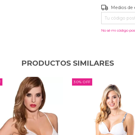
Entregas para e
Medios de 
No sé mi código pos
PRODUCTOS SIMILARES
F
30
%
OFF