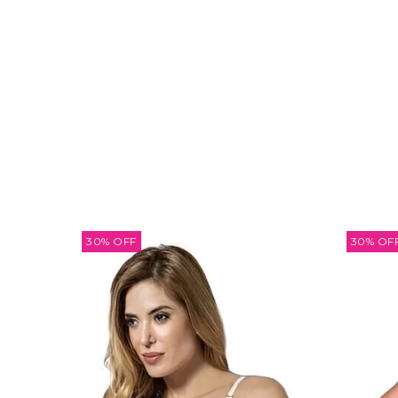
30
%
OFF
30
%
OF