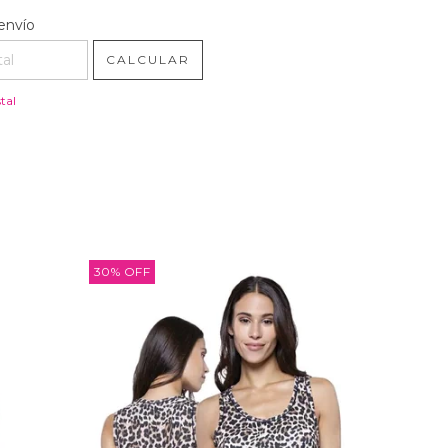
l CP:
CAMBIAR CP
envío
CALCULAR
tal
30
%
OFF
30
%
OFF