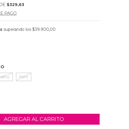
 DE
$329,63
DE PAGO
is
superando los
$39.900,00
CO
alino
Mint