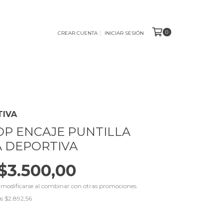
0
CREAR CUENTA
INICIAR SESIÓN
TIVA
TOP ENCAJE PUNTILLA
 DEPORTIVA
$3.500,00
 modificarse al combinar con otras promociones.
os
$2.892,56