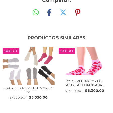
Compartir:
PRODUCTOS SIMILARES
30
%
OFF
30
%
OFF
3253.3 MEDIAS CORTAS
FANTASIAS COMBINADA...
3124.3 MEDIA INVISIBLE MORLEY
$6.300,00
$9.000,00
X3
$5.530,00
$7.900,00