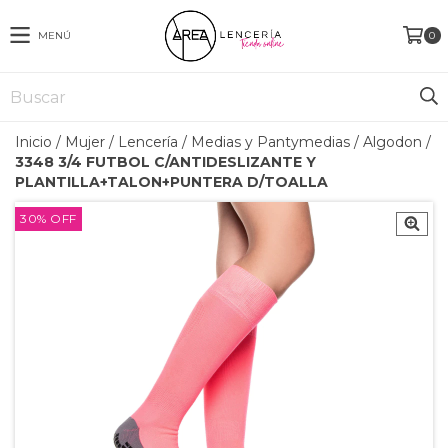
MENÚ
0
Inicio
/
Mujer
/
Lencería
/
Medias y Pantymedias
/
Algodon
/
3348 3/4 FUTBOL C/ANTIDESLIZANTE Y
PLANTILLA+TALON+PUNTERA D/TOALLA
30
%
OFF