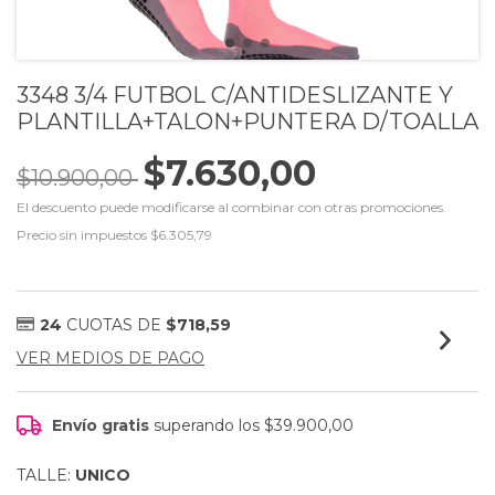
3348 3/4 FUTBOL C/ANTIDESLIZANTE Y
PLANTILLA+TALON+PUNTERA D/TOALLA
$7.630,00
$10.900,00
El descuento puede modificarse al combinar con otras promociones.
Precio sin impuestos
$6.305,79
24
CUOTAS DE
$718,59
VER MEDIOS DE PAGO
Envío gratis
superando los
$39.900,00
TALLE:
UNICO