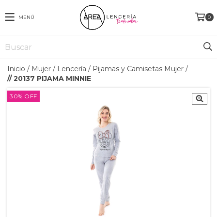
MENÚ
0
Inicio
/
Mujer
/
Lencería
/
Pijamas y Camisetas Mujer
/
// 20137 PIJAMA MINNIE
30
%
OFF