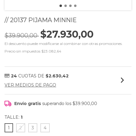
// 20137 PIJAMA MINNIE
$27.930,00
$39.900,00
El descuento puede modificarse al combinar con otras promociones.
Precio sin impuestos
$23.082,64
24
CUOTAS DE
$2.630,42
VER MEDIOS DE PAGO
Envío gratis
superando los
$39.900,00
TALLE:
1
1
2
3
4