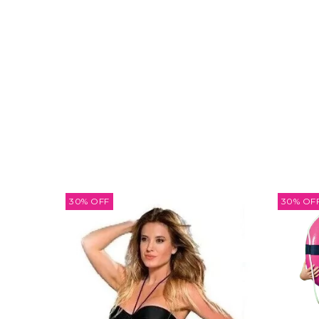
30
%
OFF
30
%
OF
TAMPADO