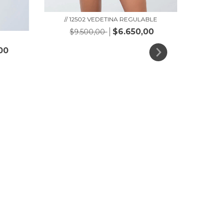
// 12502 VEDETINA REGULABLE
$6.650,00
$9.500,00
00
// 12
$