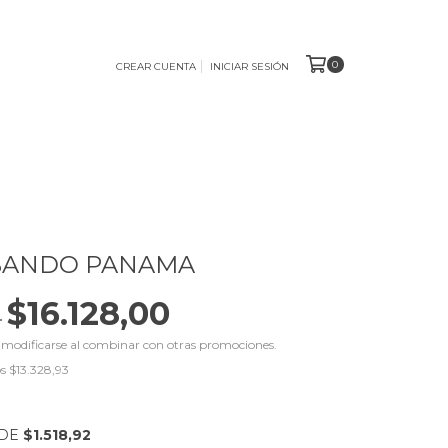
0
CREAR CUENTA
INICIAR SESIÓN
0 BANDO PANAMA
$16.128,00
0
 modificarse al combinar con otras promociones.
os
$13.328,93
 DE
$1.518,92