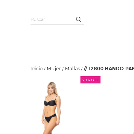
Inicio
Mujer
Mallas
// 12800 BANDO P
/
/
/
30
%
OFF