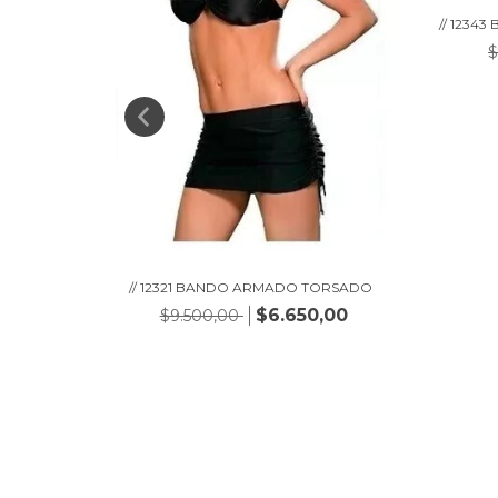
,00
// 1234
$
// 12321 BANDO ARMADO TORSADO
$6.650,00
$9.500,00