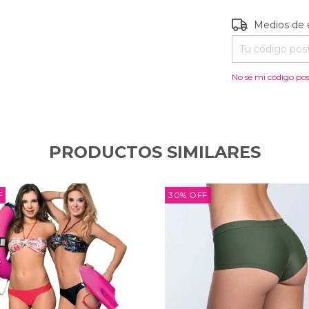
Entregas para e
Medios de 
No sé mi código pos
PRODUCTOS SIMILARES
F
30
%
OFF