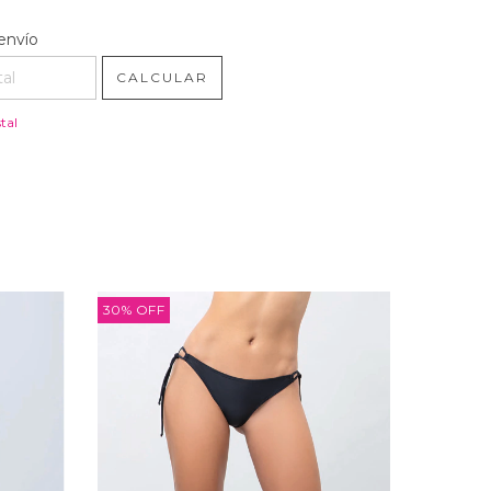
l CP:
CAMBIAR CP
envío
CALCULAR
tal
30
%
OFF
30
%
OFF