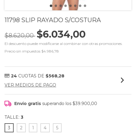
11798 SLIP RAYADO S/COSTURA
$6.034,00
$8.620,00
El descuento puede modificarse al combinar con otras promociones.
Precio sin impuestos
$4.986,78
24
CUOTAS DE
$568,28
VER MEDIOS DE PAGO
Envío gratis
superando los
$39.900,00
TALLE:
3
3
2
1
4
5