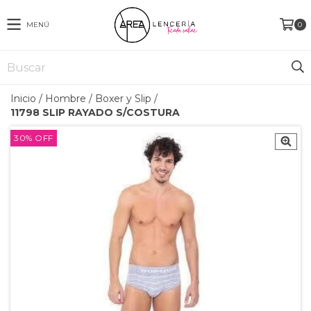
MENÚ
0
Inicio
/
Hombre
/
Boxer y Slip
/
11798 SLIP RAYADO S/COSTURA
30
%
OFF