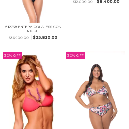
$8.400,00
$12.000,00
// 12738 ENTERA COLALESS CON
AJUSTE
$25.830,00
$36.900,00
30
%
OFF
30
%
OFF