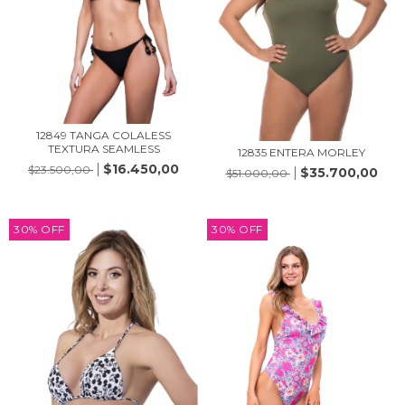
12849 TANGA COLALESS
TEXTURA SEAMLESS
12835 ENTERA MORLEY
$16.450,00
$23.500,00
$35.700,00
$51.000,00
30
%
OFF
30
%
OFF