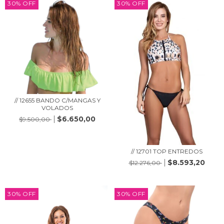
30
%
OFF
30
%
OFF
// 12655 BANDO C/MANGAS Y
VOLADOS
$6.650,00
$9.500,00
// 12701 TOP ENTREDOS
$8.593,20
$12.276,00
30
%
OFF
30
%
OFF