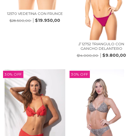
12570 VEDETINA CON FRUNCE
$19.950,00
$28.500,00
// 12752 TRIANGULO CON
GANCHO DELANTERO
$9.800,00
$14.000,00
30
%
OFF
30
%
OFF