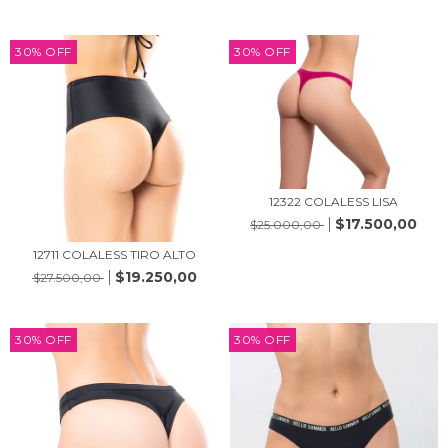
30
%
OFF
30
%
OFF
12322 COLALESS LISA
$17.500,00
$25.000,00
12711 COLALESS TIRO ALTO
$19.250,00
$27.500,00
30
%
OFF
30
%
OFF