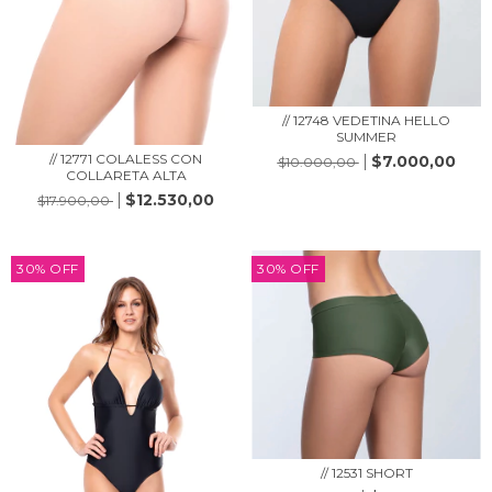
// 12748 VEDETINA HELLO
SUMMER
// 12771 COLALESS CON
$7.000,00
$10.000,00
COLLARETA ALTA
$12.530,00
$17.900,00
30
%
OFF
30
%
OFF
// 12531 SHORT