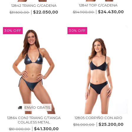
12841 TOP C/CADENA
12842 TRIANG C/CADENA
$24.430,00
$22.050,00
$34.900,00
$31.500,00
30
%
OFF
30
%
OFF
ENVÍO GRATIS
12864 CONJ TRIANG C/TANGA
12805 CORPIÑO CON ARO
COLALESS METAL
$25.200,00
$36.000,00
$41.300,00
$59.000,00