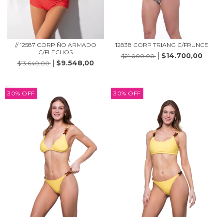
// 12587 CORPIÑO ARMADO
12838 CORP TRIANG C/FRUNCE
C/FLECHOS
$14.700,00
$21.000,00
$9.548,00
$13.640,00
30
%
OFF
30
%
OFF