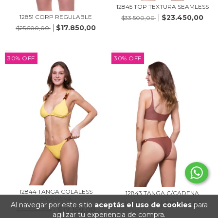
12845 TOP TEXTURA SEAMLESS
12851 CORP REGULABLE
$23.450,00
$33.500,00
$17.850,00
$25.500,00
30
%
OFF
30
%
OFF
12844 TANGA COLALESS
12843 TANGA C/CADENA
C/CADENA
$17.150,00
Al navegar por este sitio
aceptás el uso de cookies
para
$24.500,00
$17.150,00
$24.500,00
agilizar tu experiencia de compra.