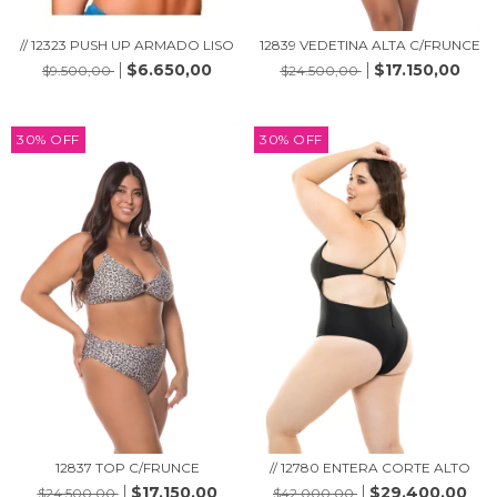
// 12323 PUSH UP ARMADO LISO
12839 VEDETINA ALTA C/FRUNCE
$6.650,00
$17.150,00
$9.500,00
$24.500,00
30
%
OFF
30
%
OFF
12837 TOP C/FRUNCE
// 12780 ENTERA CORTE ALTO
$17.150,00
$29.400,00
$24.500,00
$42.000,00