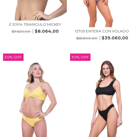
// 20914 TRIANGULO MICKEY
$8.064,00
12705 ENTERA CON VOLADO
$11.520,00
$39.060,00
$55.800,00
30
%
OFF
30
%
OFF