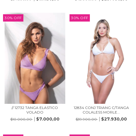
30
%
OFF
30
%
OFF
// 12732 TANGA ELASTICO
12834 CONJ TRIANG C/TANGA
VOLADO
COLALESS MORLE...
$7.000,00
$27.930,00
$10.000,00
$39.900,00