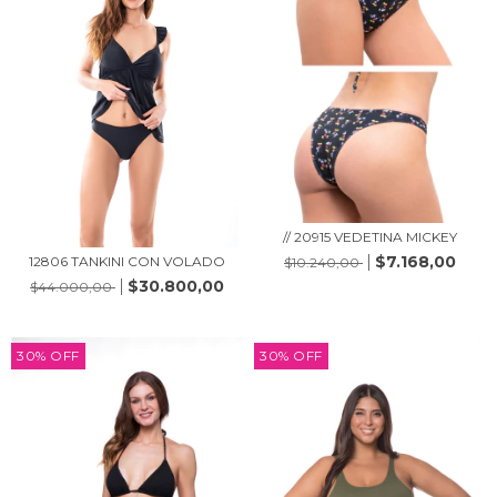
// 20915 VEDETINA MICKEY
$7.168,00
12806 TANKINI CON VOLADO
$10.240,00
$30.800,00
$44.000,00
30
%
OFF
30
%
OFF