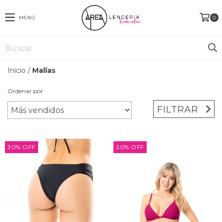
MENÚ
0
Inicio
/
Mallas
Ordenar por
FILTRAR
30
%
OFF
30
%
OFF